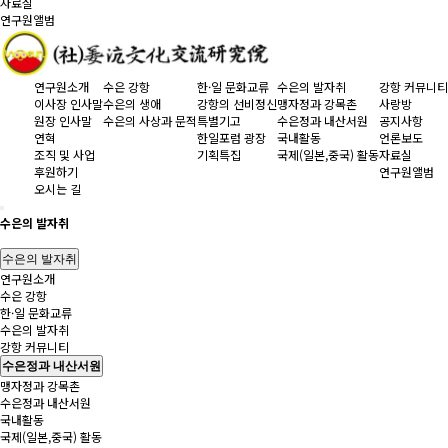
자료실
연구원앨범
연구원소개
수은 강항
한·일 문화교류
수은의 발자취
강항 커뮤니티
이사장 인사말
수은의 생애
강항의 선비정신
맹자정과 강목촌
사랑방
원장 인사말
수은의 사상과 문적
특별기고
수은정과 내산서원
공지사항
연혁
한일포럼 광장
국내활동
언론보도
조직 및 사업
기획특집
국제(일본,중국) 활동
자료실
후원하기
연구원앨범
오시는 길
수은의 발자취
수은의 발자취
연구원소개
수은 강항
한·일 문화교류
수은의 발자취
강항 커뮤니티
수은정과 내산서원
맹자정과 강목촌
수은정과 내산서원
국내활동
국제(일본,중국) 활동