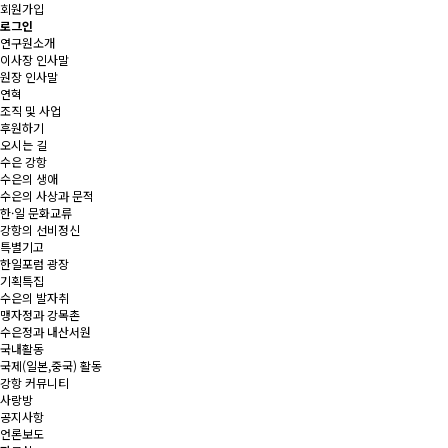
회원가입
로그인
연구원소개
이사장 인사말
원장 인사말
연혁
조직 및 사업
후원하기
오시는 길
수은 강항
수은의 생애
수은의 사상과 문적
한·일 문화교류
강항의 선비정신
특별기고
한일포럼 광장
기획특집
수은의 발자취
맹자정과 강목촌
수은정과 내산서원
국내활동
국제(일본,중국) 활동
강항 커뮤니티
사랑방
공지사항
언론보도