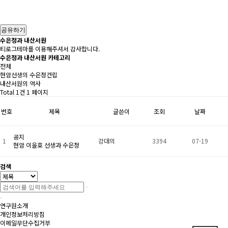
공유하기
수은정과 내산서원
티로그테마를 이용해주셔서 감사합니다.
수은정과 내산서원 카테고리
전체
현암선생의 수은정건립
내산서원의 역사
Total 1건
1 페이지
번호
제목
글쓴이
조회
날짜
공지
1
강대의
3394
07-19
현암 이을호 선생과 수은정
검색
연구원소개
개인정보처리방침
이메일무단수집거부